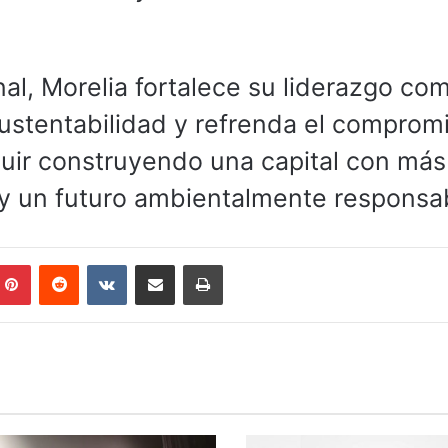
nal, Morelia fortalece su liderazgo co
ustentabilidad y refrenda el comprom
uir construyendo una capital con más
 y un futuro ambientalmente responsa
mblr
Pinterest
Reddit
VKontakte
Compartir por correo electrónico
Imprimir