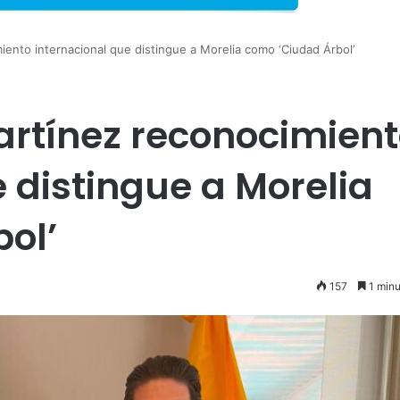
ento internacional que distingue a Morelia como ‘Ciudad Árbol’
artínez reconocimien
 distingue a Morelia
ol’
157
1 minu