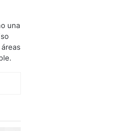
mo una
iso
 áreas
ble.