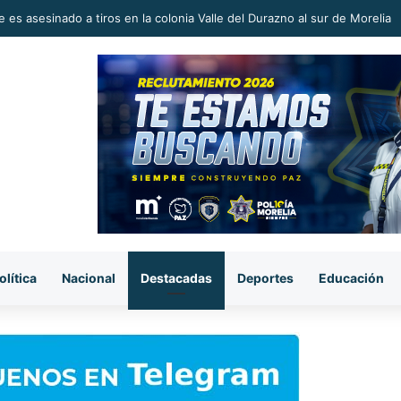
 en la Reconstrucción del Tejido Social, Invita Rectora a Madres y Padr
olítica
Nacional
Destacadas
Deportes
Educación