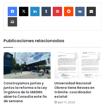
LinkedIn
Tumblr
Pinterest
Reddit
VKontakte
Compartir por corr
Imprimir
Publicaciones relacionadas
Construyamos juntas y
Universidad Nacional
juntos la reforma a la Ley
Obrera tiene Revoes en
Orgánica de la UMSNH;
trámite: coordinador
abierta Consulta este fin
estatal
de semana
abril 17, 2023