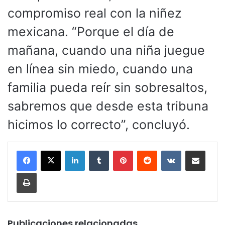
compromiso real con la niñez
mexicana. “Porque el día de
mañana, cuando una niña juegue
en línea sin miedo, cuando una
familia pueda reír sin sobresaltos,
sabremos que desde esta tribuna
hicimos lo correcto”, concluyó.
LinkedIn
Tumblr
Pinterest
Reddit
VKontakte
Compartir por corr
Imprimir
Publicaciones relacionadas