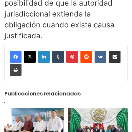
posibilidad de que la autoridad
jurisdiccional extienda la
obligación cuando exista causa
justificada.
LinkedIn
Tumblr
Pinterest
Reddit
VKontakte
Compartir por corr
Imprimir
Publicaciones relacionadas