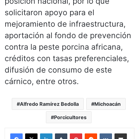
posición nacional, por lo que
solicitaron apoyo para el
mejoramiento de infraestructura,
aportación al fondo de prevención
contra la peste porcina africana,
créditos con tasas preferenciales,
difusión de consumo de este
cárnico, entre otros.
Alfredo Ramírez Bedolla
Michoacán
Porcicultores
LinkedIn
Tumblr
Pinterest
Reddit
VKontakte
Compartir por corr