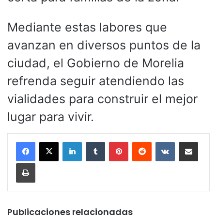
Mediante estas labores que
avanzan en diversos puntos de la
ciudad, el Gobierno de Morelia
refrenda seguir atendiendo las
vialidades para construir el mejor
lugar para vivir.
LinkedIn
Tumblr
Pinterest
Reddit
VKontakte
Compartir por corr
Imprimir
Publicaciones relacionadas