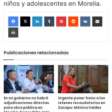
niños y adolescentes en Morelia.
LinkedIn
Tumblr
Pinterest
Reddit
VKontakte
Compartir por corr
Imprimir
Publicaciones relacionadas
En mi gobierno no habrá
Urgente poner freno a los
adjudicaciones directas
retenes recaudatorios en
para obra pública en
Zacapu: Mónica Valdez