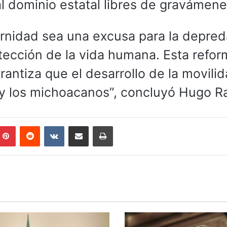
l dominio estatal libres de gravámene
rnidad sea una excusa para la depred
rotección de la vida humana. Esta refo
arantiza que el desarrollo de la movili
 y los michoacanos”, concluyó Hugo R
mblr
Pinterest
Reddit
VKontakte
Compartir por correo electrónico
Imprimir