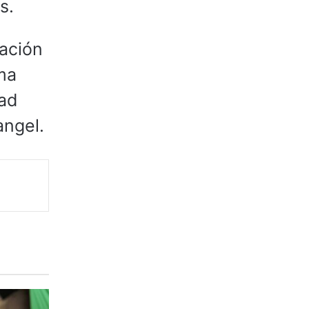
s.
ación
rma
dad
angel.