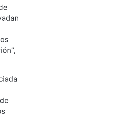
 de
nvadan
los
ión”,
nciada
 de
os