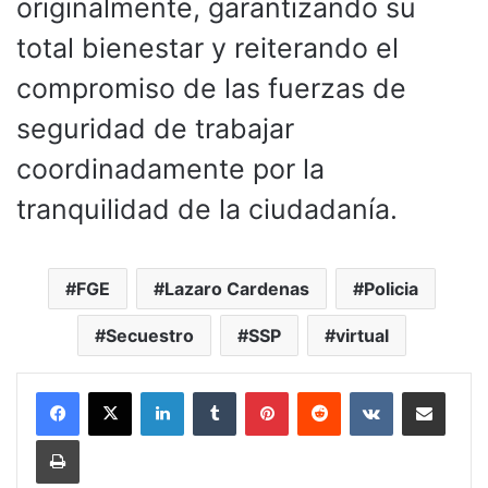
originalmente, garantizando su
total bienestar y reiterando el
compromiso de las fuerzas de
seguridad de trabajar
coordinadamente por la
tranquilidad de la ciudadanía.
FGE
Lazaro Cardenas
Policia
Secuestro
SSP
virtual
LinkedIn
Tumblr
Pinterest
Reddit
VKontakte
Compartir por corr
Imprimir