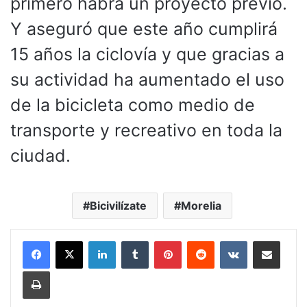
primero habrá un proyecto previo.
Y aseguró que este año cumplirá
15 años la ciclovía y que gracias a
su actividad ha aumentado el uso
de la bicicleta como medio de
transporte y recreativo en toda la
ciudad.
Bicivilízate
Morelia
LinkedIn
Tumblr
Pinterest
Reddit
VKontakte
Compartir por corr
Imprimir