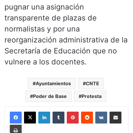
pugnar una asignación
transparente de plazas de
normalistas y por una
reorganización administrativa de la
Secretaría de Educación que no
vulnere a los docentes.
Ayuntamientos
CNTE
Poder de Base
Protesta
LinkedIn
Tumblr
Pinterest
Reddit
VKontakte
Compartir por corr
Imprimir