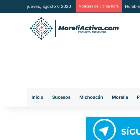
jueves, agosto 6 2026
Noticias de última hora
A Sumar
Inicio
Sucesos
Michoacán
Morelia
P