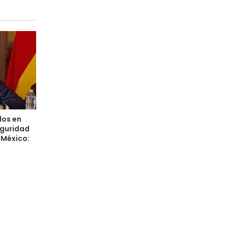
dos en
eguridad
 México: