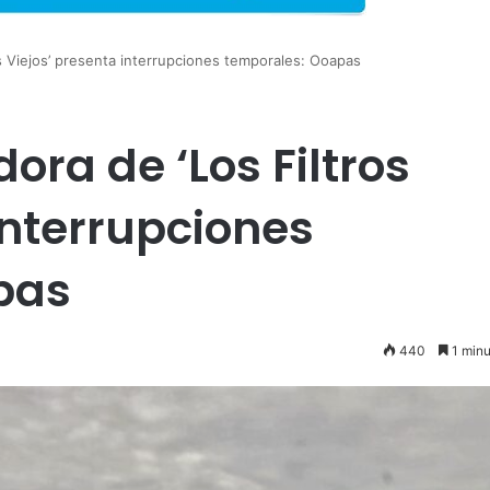
os Viejos’ presenta interrupciones temporales: Ooapas
ora de ‘Los Filtros
interrupciones
pas
440
1 minu