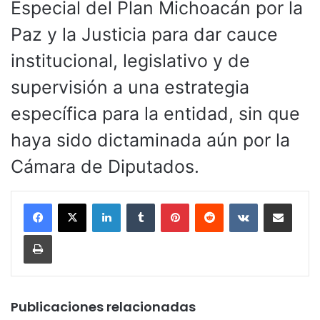
Especial del Plan Michoacán por la
Paz y la Justicia para dar cauce
institucional, legislativo y de
supervisión a una estrategia
específica para la entidad, sin que
haya sido dictaminada aún por la
Cámara de Diputados.
LinkedIn
Tumblr
Pinterest
Reddit
VKontakte
Compartir por corr
Imprimir
Publicaciones relacionadas