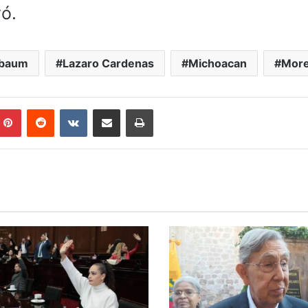
ó.
nbaum
Lazaro Cardenas
Michoacan
More
mblr
Pinterest
Reddit
VKontakte
Compartir por correo electrónico
Imprimir