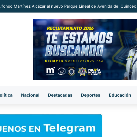
an a proceso al «R1» por homicidio del ex alcalde Carlos Manzo
olítica
Nacional
Destacadas
Deportes
Educación