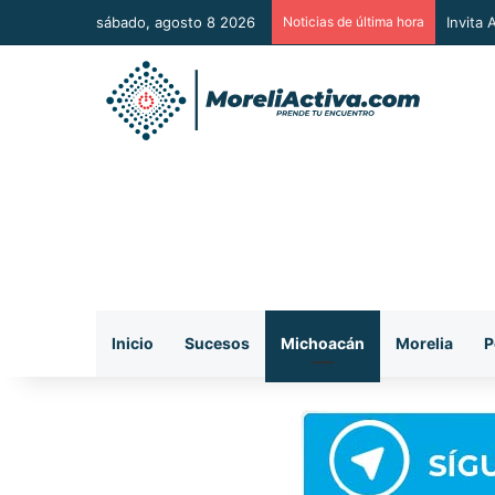
sábado, agosto 8 2026
Noticias de última hora
Vincul
Inicio
Sucesos
Michoacán
Morelia
P