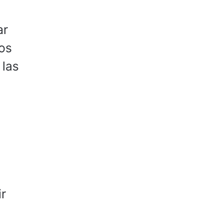
ar
os
 las
r