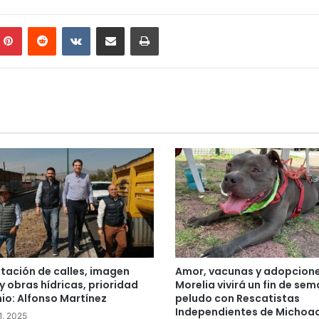
mblr
Pinterest
Reddit
VKontakte
Compartir por correo electrónico
Imprimir
itación de calles, imagen
Amor, vacunas y adopcione
y obras hídricas, prioridad
Morelia vivirá un fin de se
nio: Alfonso Martínez
peludo con Rescatistas
Independientes de Michoa
1, 2025