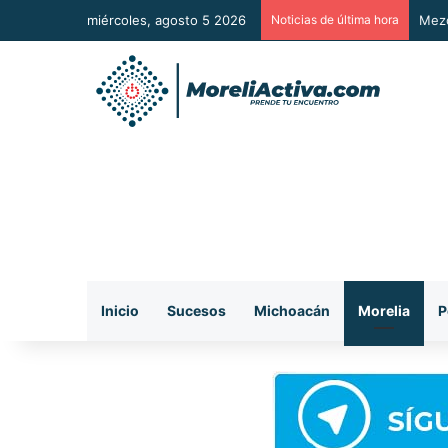
miércoles, agosto 5 2026
Noticias de última hora
Mezc
Inicio
Sucesos
Michoacán
Morelia
P