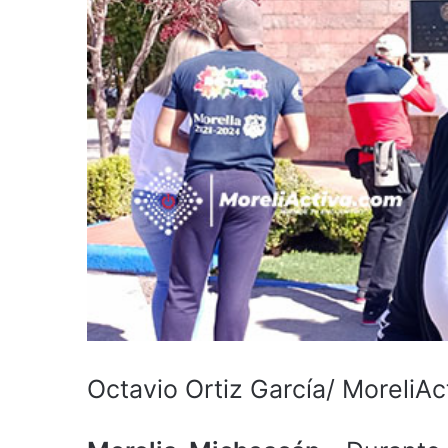
Octavio Ortiz García/ MoreliAc