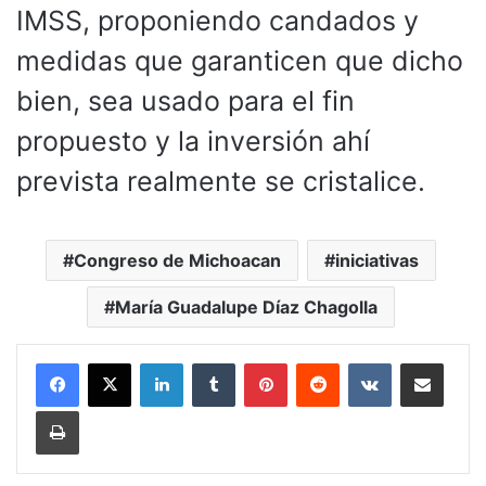
IMSS, proponiendo candados y
medidas que garanticen que dicho
bien, sea usado para el fin
propuesto y la inversión ahí
prevista realmente se cristalice.
Congreso de Michoacan
iniciativas
María Guadalupe Díaz Chagolla
LinkedIn
Tumblr
Pinterest
Reddit
VKontakte
Compartir por corr
Imprimir