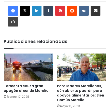
LinkedIn
Tumblr
Pinterest
Reddit
VKontakte
Compartir por corr
Imprimir
Publicaciones relacionadas
Tormenta causa gran
Para Madres Morelianas,
apagón al sur de Morelia
aún abierto padrón para
apoyos alimentarios: Bien
febrero 17, 2025
Común Morelia
mayo 11, 2023