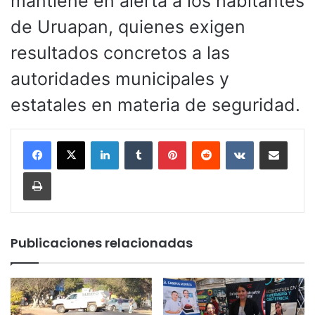
mantiene en alerta a los habitantes
de Uruapan, quienes exigen
resultados concretos a las
autoridades municipales y
estatales en materia de seguridad.
LinkedIn
Tumblr
Pinterest
Reddit
VKontakte
Compartir por corr
Imprimir
Publicaciones relacionadas