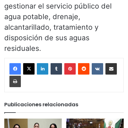
gestionar el servicio público del
agua potable, drenaje,
alcantarillado, tratamiento y
disposición de sus aguas
residuales.
LinkedIn
Tumblr
Pinterest
Reddit
VKontakte
Compartir por corr
Imprimir
Publicaciones relacionadas