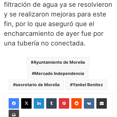
filtración de agua ya se resolvieron
y se realizaron mejoras para este
fin, por lo que aseguró que el
encharcamiento de ayer fue por
una tubería no conectada.
Ayuntamiento de Morelia
Mercado Independencia
secretario de Morelia
Yankel Benitez
LinkedIn
Tumblr
Pinterest
Reddit
VKontakte
Compartir por corr
Imprimir