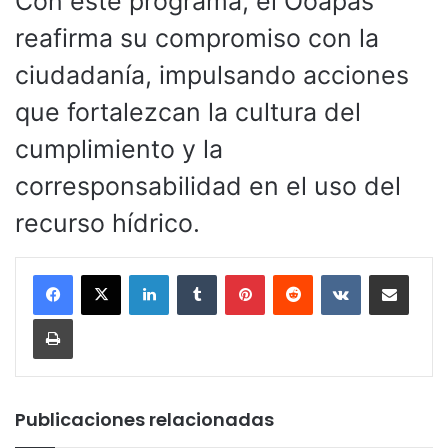
Con este programa, el Ooapas
reafirma su compromiso con la
ciudadanía, impulsando acciones
que fortalezcan la cultura del
cumplimiento y la
corresponsabilidad en el uso del
recurso hídrico.
LinkedIn
Tumblr
Pinterest
Reddit
VKontakte
Compartir por corr
Imprimir
Publicaciones relacionadas