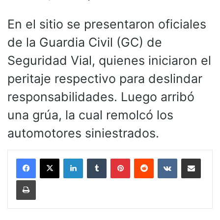
En el sitio se presentaron oficiales
de la Guardia Civil (GC) de
Seguridad Vial, quienes iniciaron el
peritaje respectivo para deslindar
responsabilidades. Luego arribó
una grúa, la cual remolcó los
automotores siniestrados.
LinkedIn
Tumblr
Pinterest
Reddit
VKontakte
Compartir por corr
Imprimir