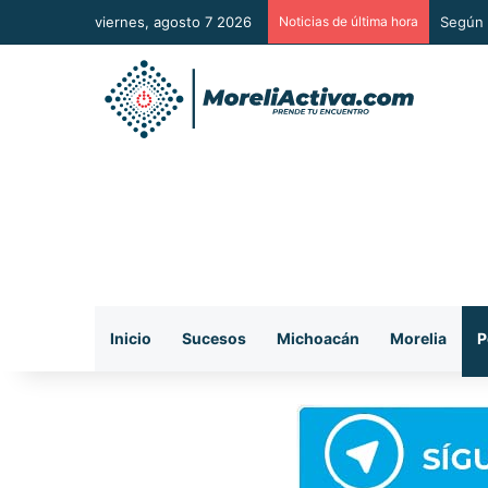
viernes, agosto 7 2026
Noticias de última hora
Según 
Inicio
Sucesos
Michoacán
Morelia
P