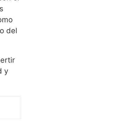
s
como
o del
ertir
d y