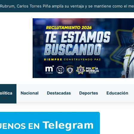
Rubrum, Carlos Torres Piña amplía su ventaja y se mantiene como el m
olítica
Nacional
Destacadas
Deportes
Educación