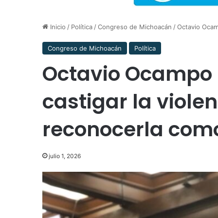
Inicio
/
Política
/
Congreso de Michoacán
/
Octavio Ocamp
Congreso de Michoacán
Política
Octavio Ocampo 
castigar la viole
reconocerla como
julio 1, 2026