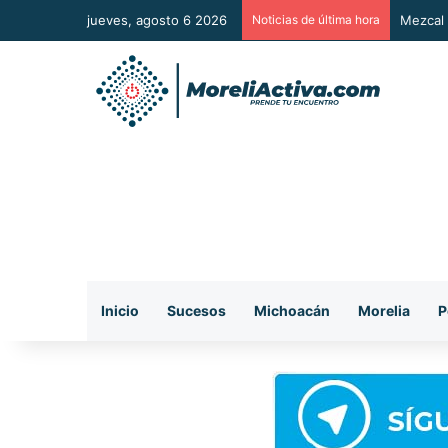
jueves, agosto 6 2026
Noticias de última hora
Vuelca 
Inicio
Sucesos
Michoacán
Morelia
P