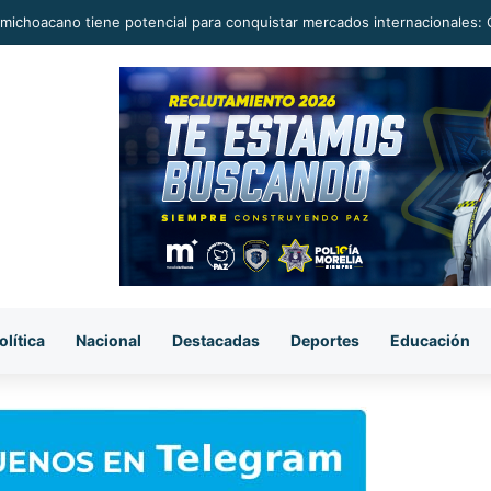
camioneta en la carretera Huetamo-Ziritzícuaro; conductor la abandona
olítica
Nacional
Destacadas
Deportes
Educación