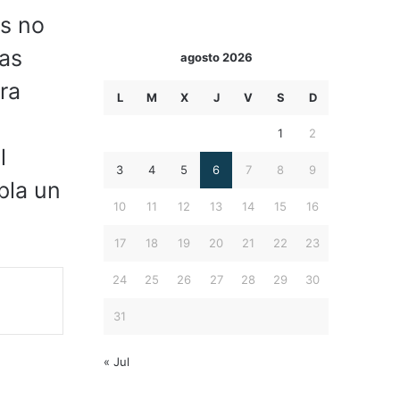
os no
das
agosto 2026
ra
L
M
X
J
V
S
D
1
2
l
3
4
5
6
7
8
9
pla un
10
11
12
13
14
15
16
17
18
19
20
21
22
23
24
25
26
27
28
29
30
31
« Jul