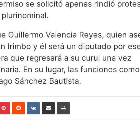
ermiso se solicitó apenas rindió protes
 plurinominal.
fue Guillermo Valencia Reyes, quien a
en Irimbo y él será un diputado por es
era que regresará a su curul una vez
inaria. En su lugar, las funciones como
ago Sánchez Bautista.
mblr
Pinterest
Reddit
VKontakte
Compartir por correo electrónico
Imprimir