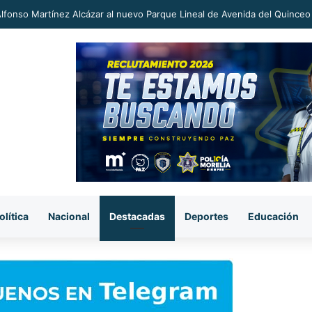
an a proceso al «R1» por homicidio del ex alcalde Carlos Manzo
olítica
Nacional
Destacadas
Deportes
Educación