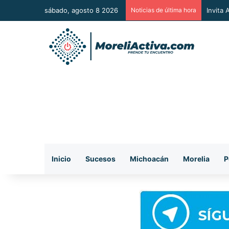
sábado, agosto 8 2026
Noticias de última hora
Vincul
Inicio
Sucesos
Michoacán
Morelia
P