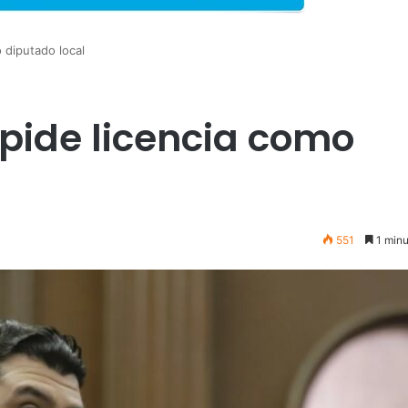
 diputado local
pide licencia como
551
1 minu