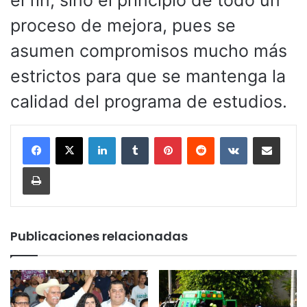
proceso de mejora, pues se
asumen compromisos mucho más
estrictos para que se mantenga la
calidad del programa de estudios.
LinkedIn
Tumblr
Pinterest
Reddit
VKontakte
Compartir por corr
Imprimir
Publicaciones relacionadas