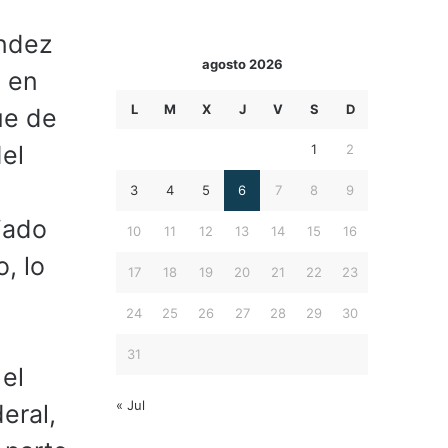
ández
agosto 2026
a en
L
M
X
J
V
S
D
ue de
del
1
2
3
4
5
6
7
8
9
ciado
10
11
12
13
14
15
16
, lo
17
18
19
20
21
22
23
24
25
26
27
28
29
30
31
el
« Jul
eral,