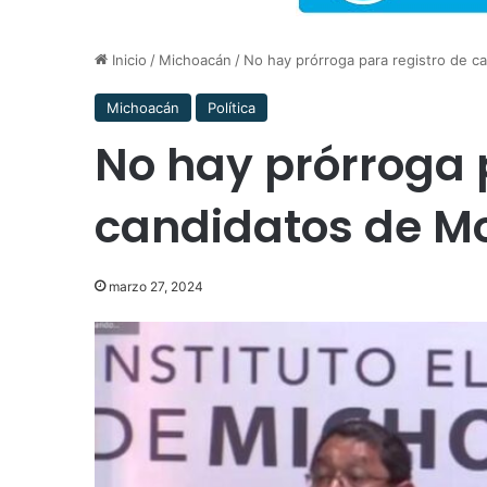
Inicio
/
Michoacán
/
No hay prórroga para registro de 
Michoacán
Política
No hay prórroga 
candidatos de Mo
marzo 27, 2024