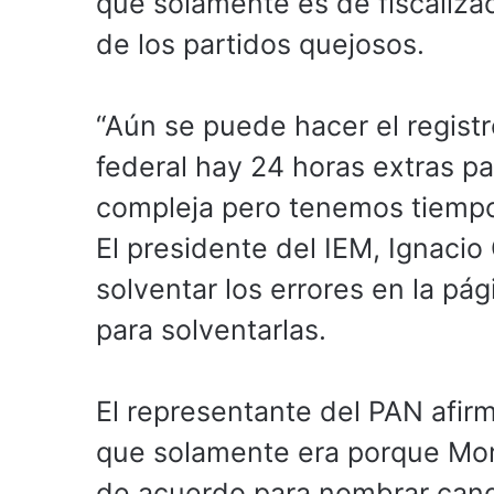
que solamente es de fiscalizac
de los partidos quejosos.
“Aún se puede hacer el registro
federal hay 24 horas extras p
compleja pero tenemos tiempo f
El presidente del IEM, Ignaci
solventar los errores en la pág
para solventarlas.
El representante del PAN afir
que solamente era porque Mor
de acuerdo para nombrar cand