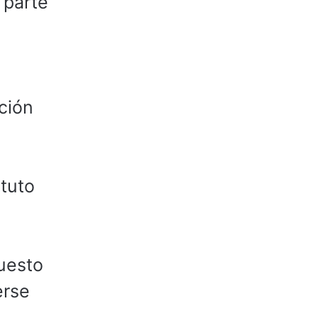
 parte
ción
ituto
uesto
erse