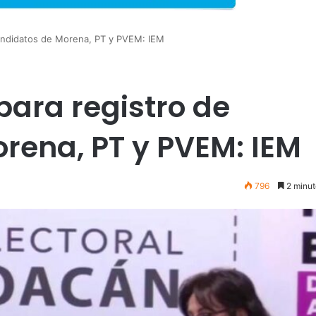
candidatos de Morena, PT y PVEM: IEM
para registro de
rena, PT y PVEM: IEM
796
2 minut