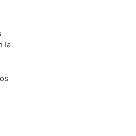
l
s
 la
los