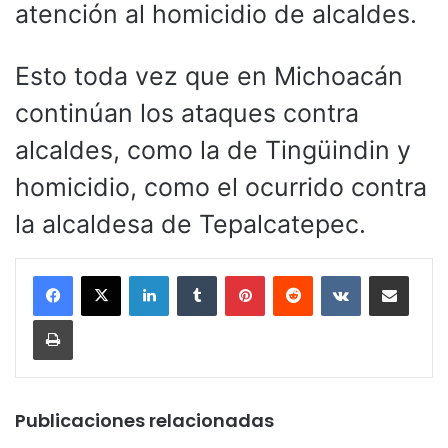
atención al homicidio de alcaldes.
Esto toda vez que en Michoacán
continúan los ataques contra
alcaldes, como la de Tingüindin y
homicidio, como el ocurrido contra
la alcaldesa de Tepalcatepec.
LinkedIn
Tumblr
Pinterest
Reddit
VKontakte
Compartir por corr
Imprimir
Publicaciones relacionadas