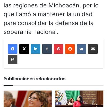
las regiones de Michoacán, por lo
que llamó a mantener la unidad
para consolidar la defensa de la
soberanía nacional.
LinkedIn
Tumblr
Pinterest
Reddit
VKontakte
Compartir por corr
Imprimir
Publicaciones relacionadas