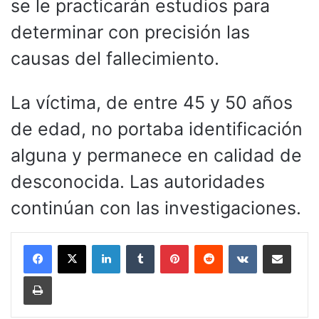
se le practicarán estudios para
determinar con precisión las
causas del fallecimiento.
La víctima, de entre 45 y 50 años
de edad, no portaba identificación
alguna y permanece en calidad de
desconocida. Las autoridades
continúan con las investigaciones.
LinkedIn
Tumblr
Pinterest
Reddit
VKontakte
Compartir por corr
Imprimir