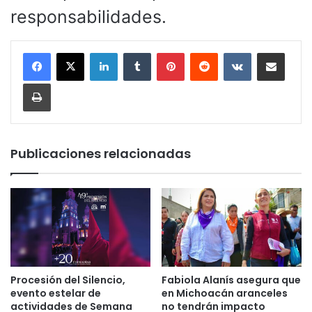
responsabilidades.
LinkedIn
Tumblr
Pinterest
Reddit
VKontakte
Compartir por corr
Imprimir
Publicaciones relacionadas
Procesión del Silencio,
Fabiola Alanís asegura que
evento estelar de
en Michoacán aranceles
actividades de Semana
no tendrán impacto