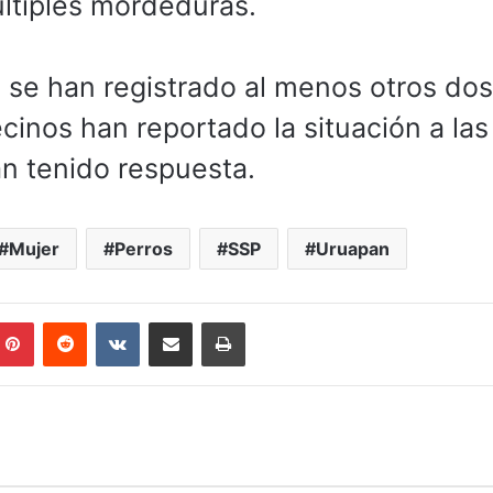
ltiples mordeduras.
 se han registrado al menos otros dos
inos han reportado la situación a las
n tenido respuesta.
Mujer
Perros
SSP
Uruapan
mblr
Pinterest
Reddit
VKontakte
Compartir por correo electrónico
Imprimir