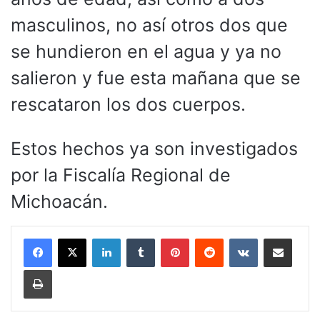
masculinos, no así otros dos que
se hundieron en el agua y ya no
salieron y fue esta mañana que se
rescataron los dos cuerpos.
Estos hechos ya son investigados
por la Fiscalía Regional de
Michoacán.
LinkedIn
Tumblr
Pinterest
Reddit
VKontakte
Compartir por corr
Imprimir