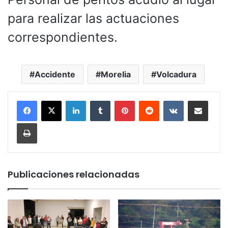
para realizar las actuaciones
correspondientes.
Accidente
Morelia
Volcadura
LinkedIn
Tumblr
Pinterest
Reddit
VKontakte
Compartir por corr
Imprimir
Publicaciones relacionadas