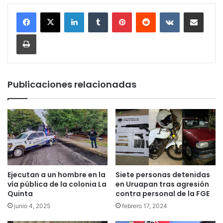
LinkedIn
Tumblr
Pinterest
Reddit
VKontakte
Compartir por corr
Imprimir
Publicaciones relacionadas
Ejecutan a un hombre en la
Siete personas detenidas
vía pública de la colonia La
en Uruapan tras agresión
Quinta
contra personal de la FGE
junio 4, 2025
febrero 17, 2024