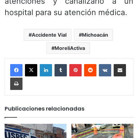
atenciones y canalizarlo a un
hospital para su atención médica.
Accidente Vial
Michoacán
MoreliActiva
LinkedIn
Tumblr
Pinterest
Reddit
VKontakte
Compartir por corr
Imprimir
Publicaciones relacionadas