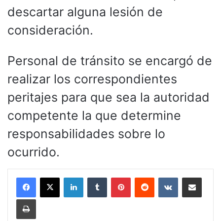
descartar alguna lesión de
consideración.
Personal de tránsito se encargó de
realizar los correspondientes
peritajes para que sea la autoridad
competente la que determine
responsabilidades sobre lo
ocurrido.
LinkedIn
Tumblr
Pinterest
Reddit
VKontakte
Compartir por corr
Imprimir