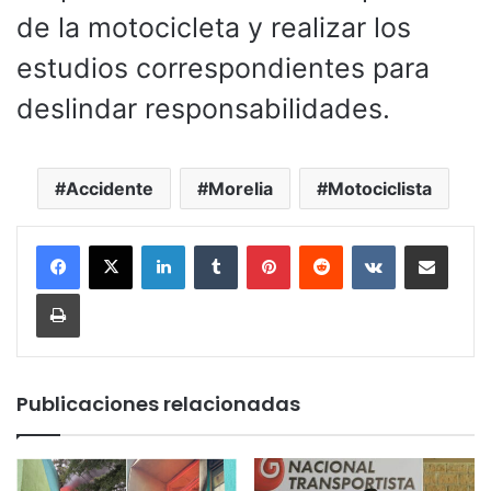
de la motocicleta y realizar los
estudios correspondientes para
deslindar responsabilidades.
Accidente
Morelia
Motociclista
LinkedIn
Tumblr
Pinterest
Reddit
VKontakte
Compartir por corr
Imprimir
Publicaciones relacionadas