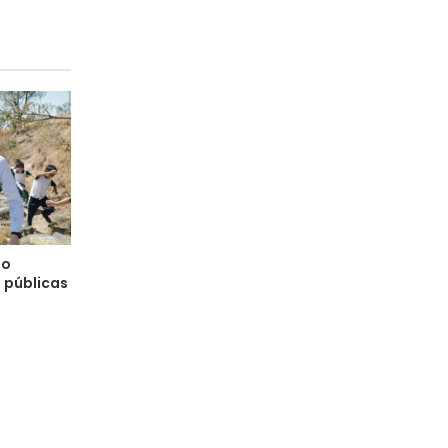
so
 públicas