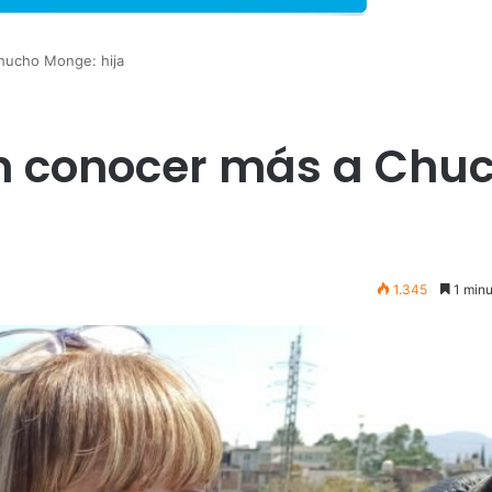
hucho Monge: hija
n conocer más a Chu
1.345
1 minu