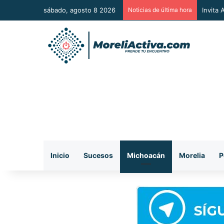
sábado, agosto 8 2026
Noticias de última hora
Vincul
Inicio
Sucesos
Michoacán
Morelia
P