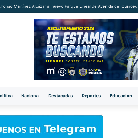
an a proceso al «R1» por homicidio del ex alcalde Carlos Manzo
olítica
Nacional
Destacadas
Deportes
Educación