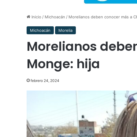
Inicio
/
Michoacán
/
Morelianos deben conocer más a C
Michoacán
Morelia
Morelianos debe
Monge: hija
febrero 24, 2024