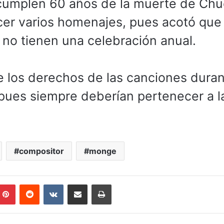
 cumplen 60 años de la muerte de Ch
cer varios homenajes, pues acotó que
 no tienen una celebración anual.
e los derechos de las canciones dura
 pues siempre deberían pertenecer a l
compositor
monge
mblr
Pinterest
Reddit
VKontakte
Compartir por correo electrónico
Imprimir