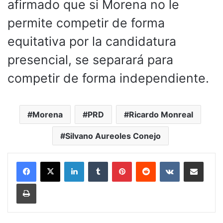
afirmado que si Morena no le
permite competir de forma
equitativa por la candidatura
presencial, se separará para
competir de forma independiente.
Morena
PRD
Ricardo Monreal
Silvano Aureoles Conejo
LinkedIn
Tumblr
Pinterest
Reddit
VKontakte
Compartir por corr
Imprimir