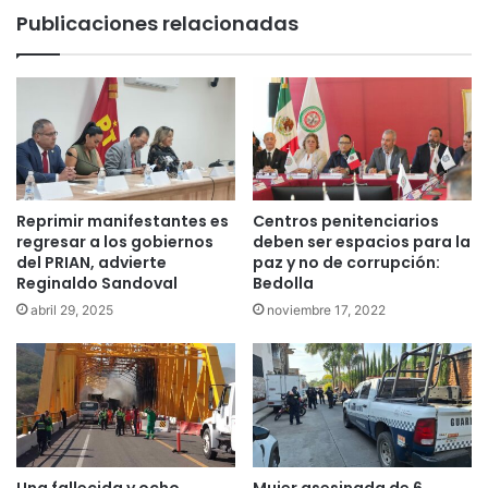
Publicaciones relacionadas
Reprimir manifestantes es
Centros penitenciarios
regresar a los gobiernos
deben ser espacios para la
del PRIAN, advierte
paz y no de corrupción:
Reginaldo Sandoval
Bedolla
abril 29, 2025
noviembre 17, 2022
Una fallecida y ocho
Mujer asesinada de 6