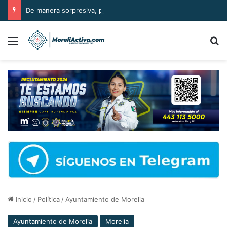
De manera sorpresiva, pasaje del transporte público subió a 12 pesos.
Menú
B
Inicio
/
Política
/
Ayuntamiento de Morelia
Ayuntamiento de Morelia
Morelia