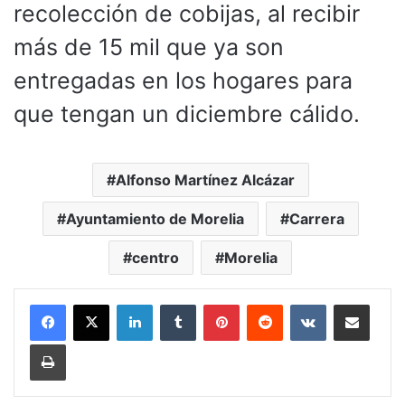
recolección de cobijas, al recibir
más de 15 mil que ya son
entregadas en los hogares para
que tengan un diciembre cálido.
Alfonso Martínez Alcázar
Ayuntamiento de Morelia
Carrera
centro
Morelia
LinkedIn
Tumblr
Pinterest
Reddit
VKontakte
Compartir por corr
Imprimir