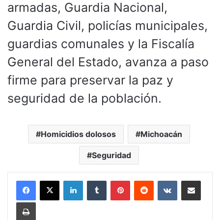
armadas, Guardia Nacional,
Guardia Civil, policías municipales,
guardias comunales y la Fiscalía
General del Estado, avanza a paso
firme para preservar la paz y
seguridad de la población.
Homicidios dolosos
Michoacán
Seguridad
LinkedIn
Tumblr
Pinterest
Reddit
VKontakte
Compartir por corr
Imprimir