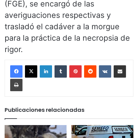
(FGE), se encargó de las
averiguaciones respectivas y
trasladó el cadáver a la morgue
para la práctica de la necropsia de
rigor.
LinkedIn
Tumblr
Pinterest
Reddit
VKontakte
Compartir por corr
Imprimir
Publicaciones relacionadas