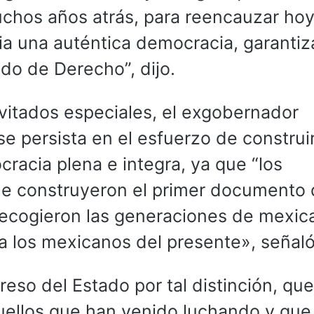
uchos años atrás, para reencauzar ho
ia una auténtica democracia, garanti
ado de Derecho”, dijo.
invitados especiales, el exgobernador
e persista en el esfuerzo de construir
acia plena e integra, ya que “los
ue construyeron el primer documento 
ecogieron las generaciones de mexic
a los mexicanos del presente», señaló
eso del Estado por tal distinción, que
uellos que han venido luchando y que