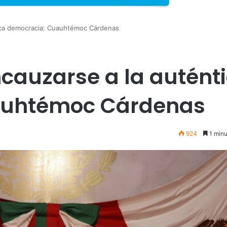
ica democracia: Cuauhtémoc Cárdenas
cauzarse a la autént
auhtémoc Cárdenas
924
1 minu