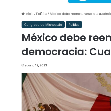
Inicio
/
Política
/
México debe reencauzarse a la autént
Congreso de Michoacán
Política
México debe reen
democracia: Cu
agosto 19, 2023