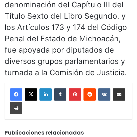
denominación del Capítulo III del
Título Sexto del Libro Segundo, y
los Artículos 173 y 174 del Código
Penal del Estado de Michoacán,
fue apoyada por diputados de
diversos grupos parlamentarios y
turnada a la Comisión de Justicia.
LinkedIn
Tumblr
Pinterest
Reddit
VKontakte
Compartir por corr
Imprimir
Publicaciones relacionadas