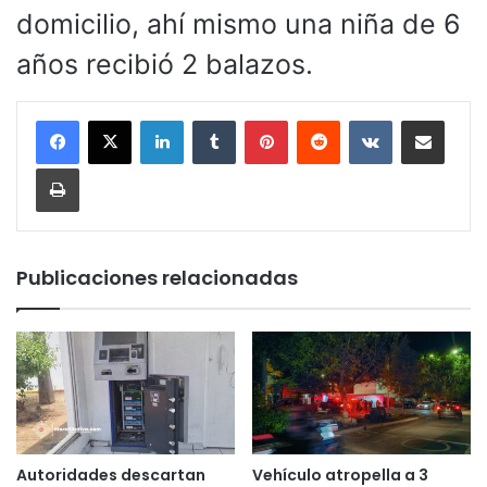
domicilio, ahí mismo una niña de 6
años recibió 2 balazos.
LinkedIn
Tumblr
Pinterest
Reddit
VKontakte
Compartir por corr
Imprimir
Publicaciones relacionadas
Autoridades descartan
Vehículo atropella a 3