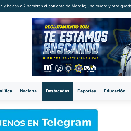
to ladrón muere al caer de azotea en la colonia Eduardo Ruiz, Morelia
olítica
Nacional
Destacadas
Deportes
Educación