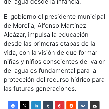
del agua desde la infancia.
El gobierno el presidente municipal
de Morelia, Alfonso Martínez
Alcázar, impulsa la educación
desde las primeras etapas de la
vida, con la visión de que formar
niñas y niños conscientes del valor
del agua es fundamental para la
protección del recurso hídrico para
las futuras generaciones.
LinkedIn
Tumblr
Pinterest
Reddit
VKontakte
Compartir por corr