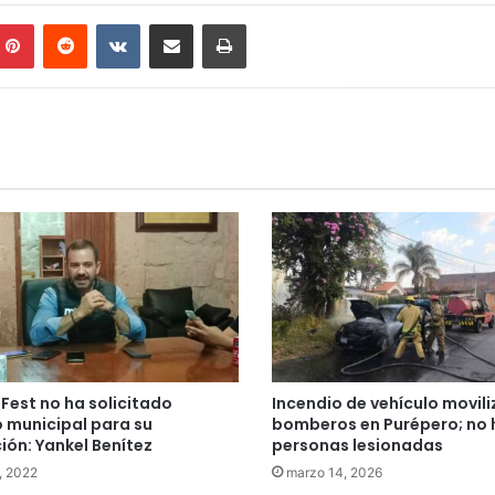
mblr
Pinterest
Reddit
VKontakte
Compartir por correo electrónico
Imprimir
 Fest no ha solicitado
Incendio de vehículo movili
 municipal para su
bomberos en Purépero; no 
ción: Yankel Benítez
personas lesionadas
2, 2022
marzo 14, 2026