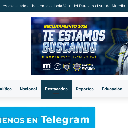
 en la Reconstrucción del Tejido Social, Invita Rectora a Madres y Padr
olítica
Nacional
Destacadas
Deportes
Educación