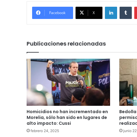
LinkedIn
Tu
Facebook
X
Publicaciones relacionadas
Homicidios no han incrementado en
Bedolla
Morelia, sólo han sido en lugares de
permiso
alto impacto: Cussi
realiza
febrero 24, 2025
junio 2