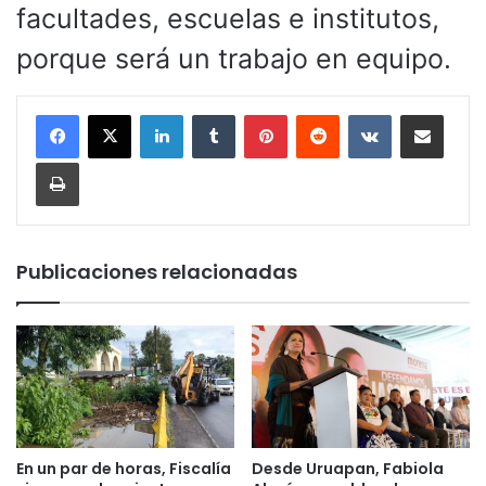
facultades, escuelas e institutos,
porque será un trabajo en equipo.
LinkedIn
Tumblr
Pinterest
Reddit
VKontakte
Compartir por corr
Imprimir
Publicaciones relacionadas
En un par de horas, Fiscalía
Desde Uruapan, Fabiola